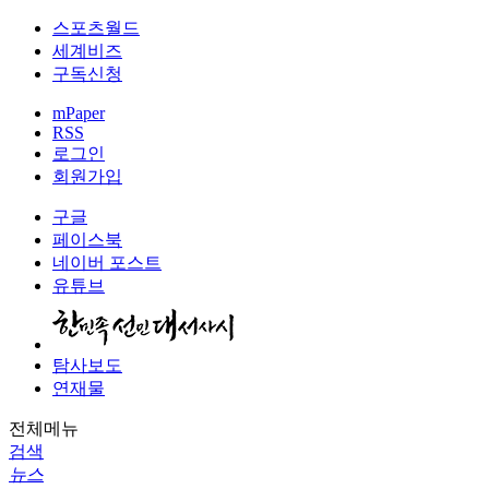
스포츠월드
세계비즈
구독신청
mPaper
RSS
로그인
회원가입
구글
페이스북
네이버 포스트
유튜브
탐사보도
연재물
전체메뉴
검색
뉴스