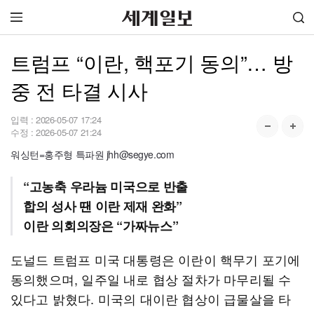
트럼프 “이란, 핵포기 동의”… 방
중 전 타결 시사
입력 :
2026-05-07 17:24
수정 :
2026-05-07 21:24
워싱턴=홍주형 특파원 jhh@segye.com
“고농축 우라늄 미국으로 반출
합의 성사 땐 이란 제재 완화”
이란 의회의장은 “가짜뉴스”
도널드 트럼프 미국 대통령은 이란이 핵무기 포기에
동의했으며, 일주일 내로 협상 절차가 마무리될 수
있다고 밝혔다. 미국의 대이란 협상이 급물살을 타