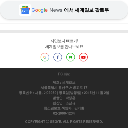
G
o
o
g
l
e
News
에서 세계일보 팔로우
지면보다 빠르게!
세계일보를 만나보세요
PC 화면
제호 : 세계일보
서울특별시 용산구 서빙고로 17
등록번호 : 서울, 아03959 | 등록일(발행일) : 2015년 11월 2일
발행인 : 박정훈
편집인 : 조남규
청소년보호 책임자 : 김기환
02-2000-1234
COPYRIGHT ⓒ SEGYE. ALL RIGHTS RESERVED.