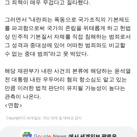
그 죄책이 매우 무겁다고 질타했다.
그러면서 "내란죄는 폭동으로 국가조직의 기본제도
를 파괴함으로써 국가의 존립을 위태롭게 하고 헌법
상 민주적 기본질서 자체를 직접 침해하는 범죄로서
그 성격과 중대성에 있어 어떠한 범죄와도 비교할
수 없는 중대 범죄"라고 못 박았다.
해당 재판부가 내란 사건의 본류에 해당하는 윤석열
전 대통령 내란 우두머리 혐의 항소심도 맡고 있는
만큼 이러한 법적 판단이 유지될 가능성이 높다는
관측이 나온다.
<연합>
Copyright ⓒ 세계일보. 무단 전재 및 재배포 금지
G
o
o
g
l
e
News
에서 세계일보 팔로우