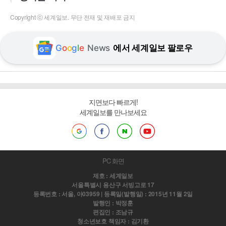
Copyright ⓒ 세계일보. 무단 전재 및 재배포 금지
G
o
o
g
l
e
News
에서 세계일보 팔로우
지면보다 빠르게!
세계일보를 만나보세요
PC 화면
제호 : 세계일보
서울특별시 용산구 서빙고로 17
등록번호 : 서울, 아03959 | 등록일(발행일) : 2015년 11월 2일
발행인 : 박정훈
편집인 : 조남규
청소년보호 책임자 : 김기환