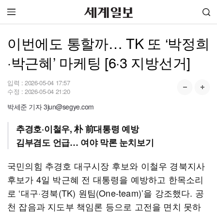
이번에도 통할까… TK 또 ‘박정희
·박근혜’ 마케팅 [6·3 지방선거]
입력 :
2026-05-04 17:57
수정 :
2026-05-04 21:20
박세준 기자 3jun@segye.com
추경호·이철우, 朴 前대통령 예방
김부겸도 언급… 여야 막론 눈치보기
국민의힘 추경호 대구시장 후보와 이철우 경북지사
후보가 4일 박근혜 전 대통령을 예방하고 한목소리
로 ‘대구·경북(TK) 원팀(One-team)’을 강조했다. 공
천 잡음과 지도부 책임론 등으로 고전을 면치 못하