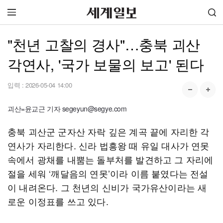
"천년 고찰의 경사"…충북 괴산
각연사, '국가 보물의 보고' 된다
입력 :
2026-05-04 14:00
괴산=윤교근 기자 segeyun@segye.com
충북 괴산군 군자산 자락 깊은 계곡 끝에 자리한 각
연사가 자리한다. 신라 법흥왕 때 유일 대사가 연못
속에서 광채를 내뿜는 돌부처를 발견하고 그 자리에
절을 세워 ‘깨달음의 연못’이라 이름 붙였다는 전설
이 내려온다. 그 천년의 신비가 국가유산이라는 새
로운 이정표를 쓰고 있다.