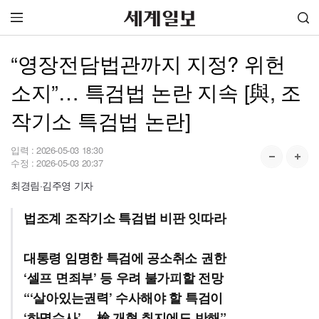
“영장전담법관까지 지정? 위헌
소지”… 특검법 논란 지속 [與, 조
작기소 특검법 논란]
입력 :
2026-05-03 18:30
수정 :
2026-05-03 20:37
최경림·김주영 기자
법조계 조작기소 특검법 비판 잇따라
대통령 임명한 특검에 공소취소 권한
‘셀프 면죄부’ 등 우려 불가피할 전망
“‘살아있는권력’ 수사해야 할 특검이
‘하명수사’… 檢 개혁 취지에도 반해”