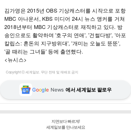
김가영은 2015년 OBS 기상캐스터를 시작으로 포항
MBC 아나운서, KBS 미디어 24시 뉴스 앵커를 거쳐
2018년부터 MBC 기상캐스터로 재직하고 있다. 방
송인으로도 활약하며 '호구의 연애', '건썰다방', '아포
칼립스: 혼돈의 지구방위대', '개미는 오늘도 뚠뚠',
'골 때리는 그녀들' 등에 출연했다.
<뉴시스>
Copyright ⓒ 세계일보. 무단 전재 및 재배포 금지
G
o
o
g
l
e
News
에서 세계일보 팔로우
지면보다 빠르게!
세계일보를 만나보세요