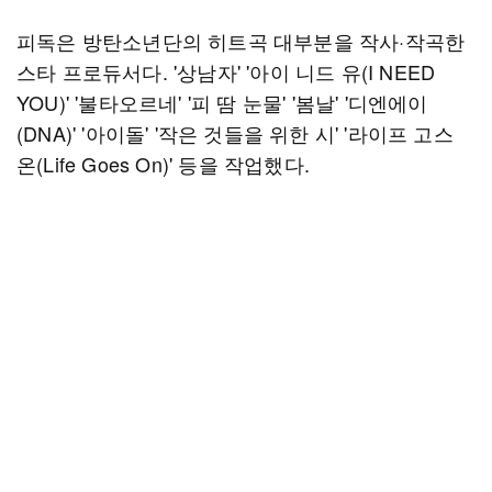
피독은 방탄소년단의 히트곡 대부분을 작사·작곡한
스타 프로듀서다. '상남자' '아이 니드 유(I NEED
YOU)' '불타오르네' '피 땀 눈물' '봄날' '디엔에이
(DNA)' '아이돌' '작은 것들을 위한 시' '라이프 고스
온(Life Goes On)' 등을 작업했다.