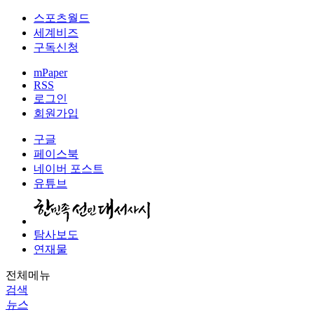
스포츠월드
세계비즈
구독신청
mPaper
RSS
로그인
회원가입
구글
페이스북
네이버 포스트
유튜브
탐사보도
연재물
전체메뉴
검색
뉴스