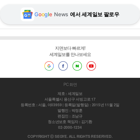
G
o
o
g
l
e
News
에서 세계일보 팔로우
지면보다 빠르게!
세계일보를 만나보세요
PC 화면
제호 : 세계일보
서울특별시 용산구 서빙고로 17
등록번호 : 서울, 아03959 | 등록일(발행일) : 2015년 11월 2일
발행인 : 박정훈
편집인 : 조남규
청소년보호 책임자 : 김기환
02-2000-1234
COPYRIGHT ⓒ SEGYE. ALL RIGHTS RESERVED.