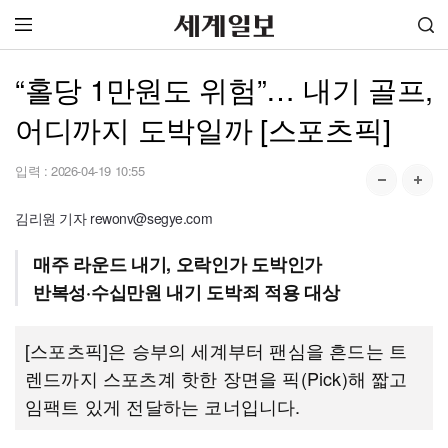
“홀당 1만원도 위험”… 내기 골프,
어디까지 도박일까 [스포츠픽]
입력 :
2026-04-19 10:55
김리원 기자 rewonv@segye.com
매주 라운드 내기, 오락인가 도박인가
반복성·수십만원 내기 도박죄 적용 대상
[스포츠픽]은 승부의 세계부터 팬심을 흔드는 트
렌드까지 스포츠계 핫한 장면을 픽(Pick)해 짧고
임팩트 있게 전달하는 코너입니다.