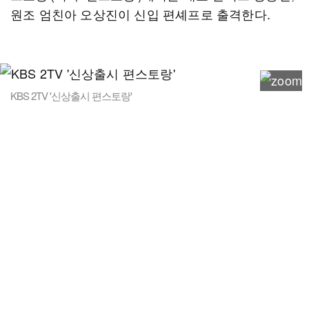
원조 엄친아 오상진이 신입 편셰프로 출격한다.
KBS 2TV '신상출시 편스토랑'