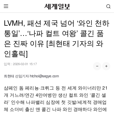
LVMH, 패션 제국 넘어 ‘와인 천하
통일’…‘나파 컬트 여왕’ 콜긴 품
은 진짜 이유 [최현태 기자의 와
인홀릭]
입력 :
2026-02-01 15:17
최현태 선임기자 htchoi@segye.com
샴페인 돔 페리뇽·크뤼그 등 전 세계 와이너리만 21
개 거느려/연간 4만여병만 생산 컬트 와인 ‘콜긴 셀
라’ 인수해 나파밸리 심장에 첫 깃발/세계적 경매업
체 소더비 출신 앤 콜긴 나파 와인 경매하다 와인에