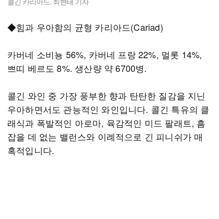
콜긴 카리아드. 최현태 기자
◆힘과 우아함의 균형 카리아드(Cariad)
카버네 소비뇽 56%, 카버네 프랑 22%, 멀롯 14%,
쁘띠 베르도 8%. 생산량 약 6700병.
콜긴 와인 중 가장 풍부한 향과 탄탄한 질감을 지닌
우아하면서도 관능적인 와인입니다. 콜긴 특유의 클
래식과 폭발적인 아로마, 육감적인 미드 팔래트, 흠
잡을 데 없는 밸런스와 이례적으로 긴 피니쉬가 매
혹적입니다.