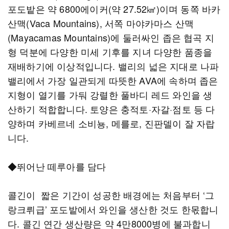
포도밭은 약 6800에이커(약 27.52㎢)이며 동쪽 바카
산맥(Vaca Mountains), 서쪽 마야카마스 산맥
(Mayacamas Mountains)에 둘러싸인 좁은 협곡 지
형 덕분에 다양한 미세 기후를 지녀 다양한 품종을
재배하기에 이상적입니다. 밸리의 넓은 지대로 나파
밸리에서 가장 일관되게 따뜻한 AVA에 속하며 좁은
지형이 열기를 가둬 강렬한 풀바디 레드 와인을 생
산하기 적합합니다. 토양은 충적토·자갈·점토 등 다
양하며 카베르네 소비뇽, 메를로, 진판델이 잘 자랍
니다.
◆뛰어난 떼루아를 담다
콜긴이 짧은 기간이 성공한 배경에는 처음부터 ‘그
랑크뤼급’ 포도밭에서 와인을 생산한 것도 한몫합니
다. 콜긴 연간 생산량은 약 4만8000병에 불과합니