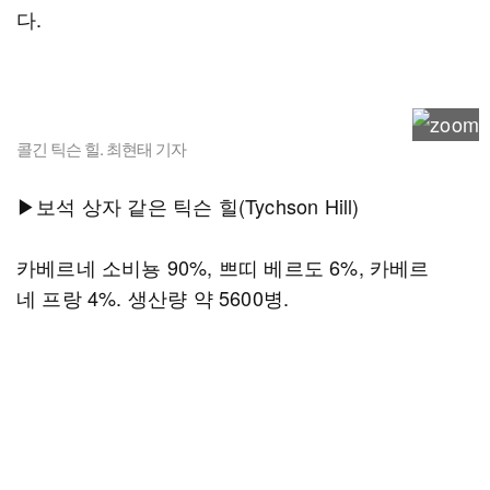
다.
콜긴 틱슨 힐. 최현태 기자
▶보석 상자 같은 틱슨 힐(Tychson Hill)
카베르네 소비뇽 90%, 쁘띠 베르도 6%, 카베르
네 프랑 4%. 생산량 약 5600병.