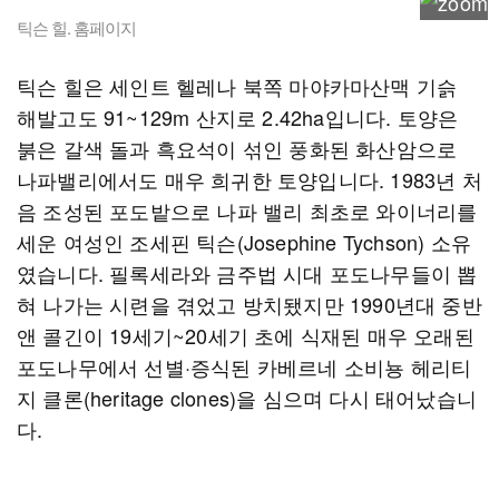
틱슨 힐. 홈페이지
틱슨 힐은 세인트 헬레나 북쪽 마야카마산맥 기슭
해발고도 91~129m 산지로 2.42ha입니다. 토양은
붉은 갈색 돌과 흑요석이 섞인 풍화된 화산암으로
나파밸리에서도 매우 희귀한 토양입니다. 1983년 처
음 조성된 포도밭으로 나파 밸리 최초로 와이너리를
세운 여성인 조세핀 틱슨(Josephine Tychson) 소유
였습니다. 필록세라와 금주법 시대 포도나무들이 뽑
혀 나가는 시련을 겪었고 방치됐지만 1990년대 중반
앤 콜긴이 19세기~20세기 초에 식재된 매우 오래된
포도나무에서 선별·증식된 카베르네 소비뇽 헤리티
지 클론(heritage clones)을 심으며 다시 태어났습니
다.