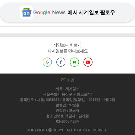
G
o
o
g
l
e
News
에서 세계일보 팔로우
지면보다 빠르게!
세계일보를 만나보세요
PC 화면
제호 : 세계일보
서울특별시 용산구 서빙고로 17
등록번호 : 서울, 아03959 | 등록일(발행일) : 2015년 11월 2일
발행인 : 박정훈
편집인 : 조남규
청소년보호 책임자 : 김기환
02-2000-1234
COPYRIGHT ⓒ SEGYE. ALL RIGHTS RESERVED.