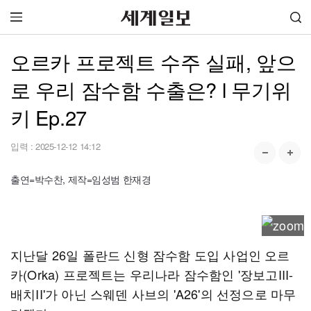
오르카 프로젝트 수주 실패, 앞으
로 우리 잠수함 수출은? l 무기위
키 Ep.27
입력 :
2025-12-12 14:12
출연=박수찬, 제작=임성범 한재경
지난달 26일 폴란드 신형 잠수함 도입 사업인 오르
카(Orka) 프로젝트는 우리나라 잠수함인 '장보고III-
배치II'가 아닌 스웨덴 사브의 'A26'의 선정으로 마무