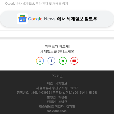
Copyright ⓒ 세계일보. 무단 전재 및 재배포 금지
G
o
o
g
l
e
News
에서 세계일보 팔로우
지면보다 빠르게!
세계일보를 만나보세요
PC 화면
제호 : 세계일보
서울특별시 용산구 서빙고로 17
등록번호 : 서울, 아03959 | 등록일(발행일) : 2015년 11월 2일
발행인 : 박정훈
편집인 : 조남규
청소년보호 책임자 : 김기환
02-2000-1234