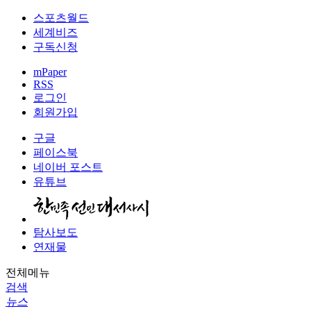
스포츠월드
세계비즈
구독신청
mPaper
RSS
로그인
회원가입
구글
페이스북
네이버 포스트
유튜브
탐사보도
연재물
전체메뉴
검색
뉴스