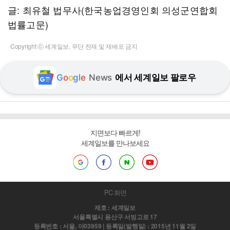
글: 최유철 법무사(한국농업경영인회 의성군연합회
법률고문)
Copyright ⓒ 세계일보. 무단 전재 및 재배포 금지
G
o
o
g
l
e
News
에서 세계일보 팔로우
지면보다 빠르게!
세계일보를 만나보세요
PC 화면
제호 : 세계일보
서울특별시 용산구 서빙고로 17
등록번호 : 서울, 아03959 | 등록일(발행일) : 2015년 11월 2일