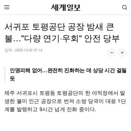
서귀포 토평공단 공장 밤새 큰
불…"다량 연기·우회" 안전 당부
입력 :
2025-12-02 07:12
인명피해 없어…완전히 진화하는 데 상당 시간 걸릴
듯
제주 서귀포시 토평동 토평공단의 한 야적장에서 발
생한 불이 인근 공장으로 번져 소방 당국이 대응 1단
계를 발령하고 9시간 넘게 진화 중이다.