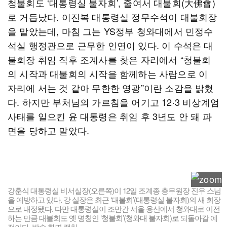
청불회도 ‘대통령실 불자회’, 줄여서 대불회(大佛會)
로 거듭났다. 이진복 대통령실 정무수석이 대불회장
을 맡았는데, 마침 그는 YS정부 청와대에서 민정수
석실 행정관으로 근무한 인연이 있다. 이 수석은 대
불회장 취임 직후 조계사를 찾은 자리에서 “청불회
의 시작과 대불회의 시작을 함께하는 사람으로 이
자리에 서는 것 같아 무한한 영광”이란 소감을 밝혔
다. 하지만 부처님의 가르침을 어기고 12·3 비상계엄
사태를 일으킨 윤 대통령은 취임 후 3년도 안 돼 파
면을 당하고 말았다.
강훈식 대통령실 비서실장(오른쪽)이 12일 조계종 총무원장 진우 스님
을 예방하고 있다. 강 실장은 최근 ‘대불회’(대통령실 불자회)의 새 회장
으로 내정됐다. 다만 대통령실이 조만간 서울 용산에서 청와대로 이전
하는 만큼 대불회도 옛 명칭인 ‘청불회’(청와대 불자회)로 되돌아갈 예
정이다. 방송 화면 캡처