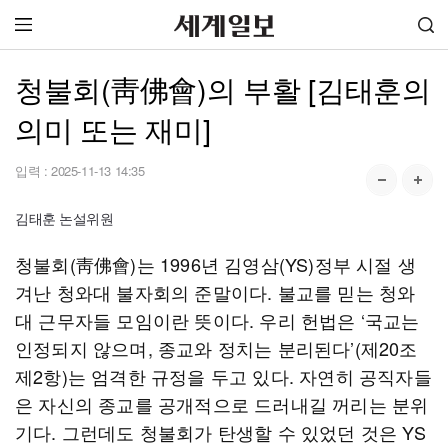
청불회(靑佛會)의 부활 [김태훈의
의미 또는 재미]
입력 :
2025-11-13 14:35
김태훈 논설위원
청불회(靑佛會)는 1996년 김영삼(YS)정부 시절 생
겨난 청와대 불자회의 준말이다. 불교를 믿는 청와
대 근무자들 모임이란 뜻이다. 우리 헌법은 ‘국교는
인정되지 않으며, 종교와 정치는 분리된다’(제20조
제2항)는 엄격한 규정을 두고 있다. 자연히 공직자들
은 자신의 종교를 공개적으로 드러내길 꺼리는 분위
기다. 그런데도 청불회가 탄생할 수 있었던 것은 YS