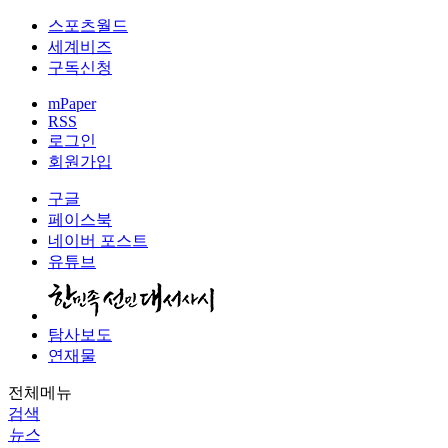
스포츠월드
세계비즈
구독신청
mPaper
RSS
로그인
회원가입
구글
페이스북
네이버 포스트
유튜브
탐사보도
연재물
전체메뉴
검색
뉴스