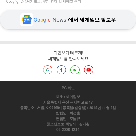
Copyright ⓒ 세계일보. 무단 전재 및 재배포 금지
G
o
o
g
l
e
News
에서 세계일보 팔로우
지면보다 빠르게!
세계일보를 만나보세요
PC 화면
제호 : 세계일보
서울특별시 용산구 서빙고로 17
등록번호 : 서울, 아03959 | 등록일(발행일) : 2015년 11월 2일
발행인 : 박정훈
편집인 : 조남규
청소년보호 책임자 : 김기환
02-2000-1234