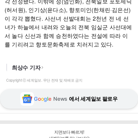
각 선정됐다. 이밖에 정(엄인화), 전북일보 포토제닉
(허서원), 인기상(윤다소), 향토미인(한채린·김은선)
이 각각 뽑혔다. 사선녀 선발대회는 2천년 전 네 선
녀가 하늘에서 내려와 오늘의 전북 임실군 사선대에
서 놀다 신선과 함께 승천하였다는 전설에 따라 이
를 기리려고 향토문화축제로 치러지고 있다.
최상수 기자
Copyright ⓒ 세계일보. 무단 전재 및 재배포 금지
G
o
o
g
l
e
News
에서 세계일보 팔로우
지면보다 빠르게!