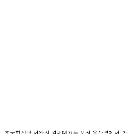
조국혁신당 서왕진 원내대표는 오전 용산역에서, 개