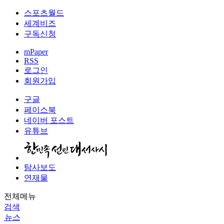
스포츠월드
세계비즈
구독신청
mPaper
RSS
로그인
회원가입
구글
페이스북
네이버 포스트
유튜브
탐사보도
연재물
전체메뉴
검색
뉴스