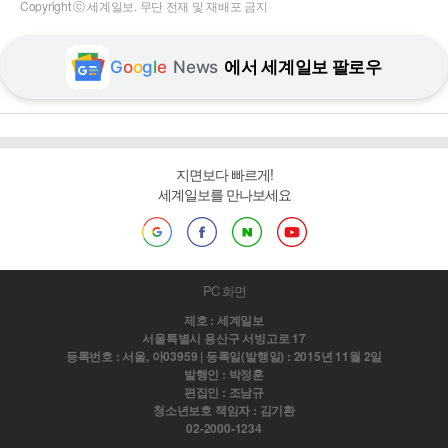
Copyright ⓒ 세계일보. 무단 전재 및 재배포 금지
G
o
o
g
l
e
News
에서 세계일보 팔로우
지면보다 빠르게!
세계일보를 만나보세요
PC 화면
제호 : 세계일보
서울특별시 용산구 서빙고로 17
등록번호 : 서울, 아03959 | 등록일(발행일) : 2015년 11월 2일
발행인 : 박정훈
편집인 : 조남규
청소년보호 책임자 : 김기환
02-2000-1234