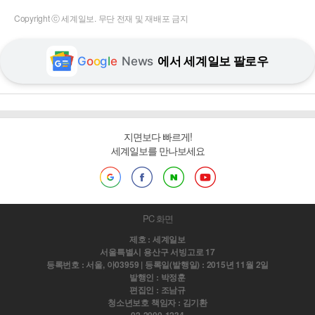
Copyright ⓒ 세계일보. 무단 전재 및 재배포 금지
G
o
o
g
l
e
News
에서 세계일보 팔로우
지면보다 빠르게!
세계일보를 만나보세요
PC 화면
제호 : 세계일보
서울특별시 용산구 서빙고로 17
등록번호 : 서울, 아03959 | 등록일(발행일) : 2015년 11월 2일
발행인 : 박정훈
편집인 : 조남규
청소년보호 책임자 : 김기환