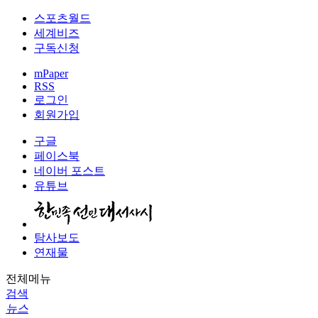
스포츠월드
세계비즈
구독신청
mPaper
RSS
로그인
회원가입
구글
페이스북
네이버 포스트
유튜브
탐사보도
연재물
전체메뉴
검색
뉴스