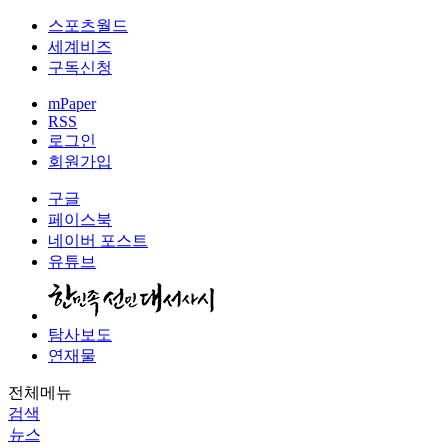
스포츠월드
세계비즈
구독신청
mPaper
RSS
로그인
회원가입
구글
페이스북
네이버 포스트
유튜브
탐사보도
연재물
전체메뉴
검색
뉴스