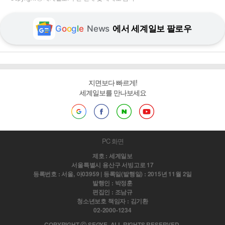
G
o
o
g
l
e
News
에서 세계일보 팔로우
지면보다 빠르게!
세계일보를 만나보세요
PC 화면
제호 : 세계일보
서울특별시 용산구 서빙고로 17
등록번호 : 서울, 아03959 | 등록일(발행일) : 2015년 11월 2일
발행인 : 박정훈
편집인 : 조남규
청소년보호 책임자 : 김기환
02-2000-1234
COPYRIGHT ⓒ SEGYE. ALL RIGHTS RESERVED.