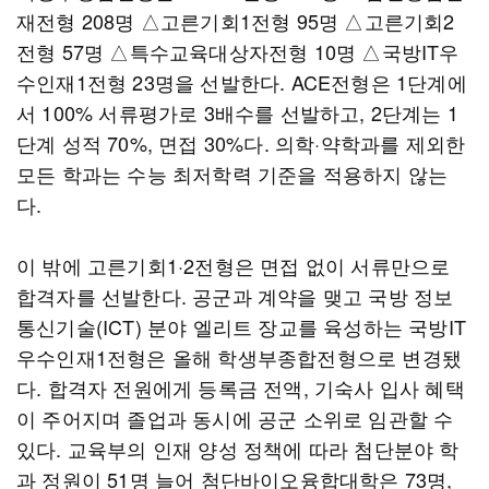
재전형 208명 △고른기회1전형 95명 △고른기회2
전형 57명 △특수교육대상자전형 10명 △국방IT우
수인재1전형 23명을 선발한다. ACE전형은 1단계에
서 100% 서류평가로 3배수를 선발하고, 2단계는 1
단계 성적 70%, 면접 30%다. 의학·약학과를 제외한
모든 학과는 수능 최저학력 기준을 적용하지 않는
다.
이 밖에 고른기회1·2전형은 면접 없이 서류만으로
합격자를 선발한다. 공군과 계약을 맺고 국방 정보
통신기술(ICT) 분야 엘리트 장교를 육성하는 국방IT
우수인재1전형은 올해 학생부종합전형으로 변경됐
다. 합격자 전원에게 등록금 전액, 기숙사 입사 혜택
이 주어지며 졸업과 동시에 공군 소위로 임관할 수
있다. 교육부의 인재 양성 정책에 따라 첨단분야 학
과 정원이 51명 늘어 첨단바이오융합대학은 73명,