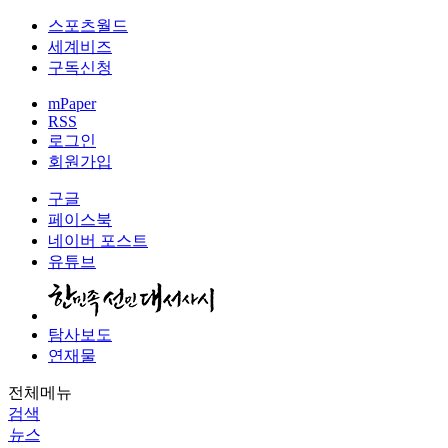
스포츠월드
세계비즈
구독신청
mPaper
RSS
로그인
회원가입
구글
페이스북
네이버 포스트
유튜브
탐사보도
연재물
전체메뉴
검색
뉴스