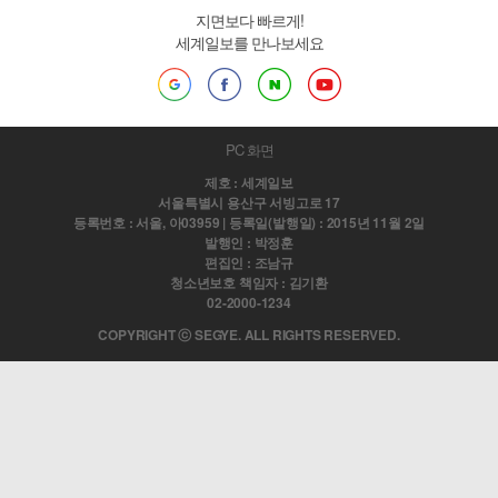
지면보다 빠르게!
세계일보를 만나보세요
PC 화면
제호 : 세계일보
서울특별시 용산구 서빙고로 17
등록번호 : 서울, 아03959 | 등록일(발행일) : 2015년 11월 2일
발행인 : 박정훈
편집인 : 조남규
청소년보호 책임자 : 김기환
02-2000-1234
COPYRIGHT ⓒ SEGYE. ALL RIGHTS RESERVED.