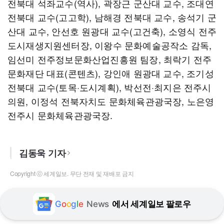
전북대 석좌교수(역사), 곽장근 군산대 교수, 조대연
전북대 교수(고고학), 남해경 전북대 교수, 송석기 군
산대 교수, 안선호 원광대 교수(고건축), 소영식 전주
도시재생지원센터장, 이왕수 문화예술공작소 감독,
임선미 전주정보문화산업진흥원 팀장, 최락기 전주
문화재단 대표(콘텐츠), 강인애 원광대 교수, 조기성
전북대 교수(토목·도시계획), 박선전·최지은 전주시
의원, 이정석 전북자치도 문화체육관광국장, 노은영
전주시 문화체육관광국장.
김동욱 기자
Copyright ⓒ 세계일보. 무단 전재 및 재배포 금지
G
o
o
g
l
e
News
에서 세계일보 팔로우