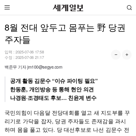
8월 전대 앞두고 몸푸는 野 당권
주자들
입력 :
2025-07-06 17:58
수정 :
2025-07-06 21:17
백준무 기자 jm100@segye.com
공개 활동 김문수 “이슈 파이팅 필요”
한동훈, 개인방송 등 통해 현안 의견
나경원·조경태도 후보… 친윤계 변수
국민의힘이 다음달 전당대회를 열고 새 지도부를 꾸
리기로 가닥을 잡자, 당권 주자들도 존재감을 과시
하며 몸을 풀고 있다. 당 대선후보로 나선 김문수 전