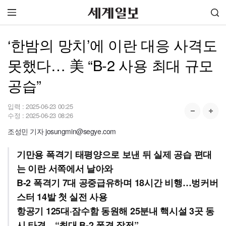
‘한밤의 망치’에 이란 대응 사격도
못했다… 美 “B-2 사용 최대 규모
공습”
입력 :
2025-06-23 00:25
수정 :
2025-06-23 08:26
조성민 기자 josungmin@segye.com
기만용 폭격기 태평양으로 보낸 뒤 실제 공습 편대
는 이란 서쪽에서 날아와
B-2 폭격기 7대 공중급유하며 18시간 비행…벙커버
스터 14발 첫 실전 사용
항공기 125대·잠수함 동원해 25분내 핵시설 3곳 동
시 타격…“최대 B-2 폭격 작전”