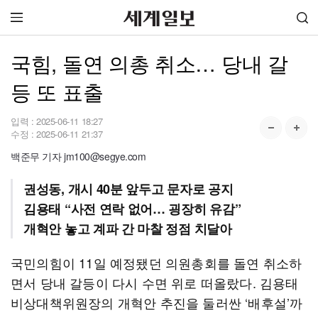
국힘, 돌연 의총 취소… 당내 갈
등 또 표출
입력 :
2025-06-11 18:27
수정 :
2025-06-11 21:37
백준무 기자 jm100@segye.com
권성동, 개시 40분 앞두고 문자로 공지
김용태 “사전 연락 없어… 굉장히 유감”
개혁안 놓고 계파 간 마찰 정점 치달아
국민의힘이 11일 예정됐던 의원총회를 돌연 취소하
면서 당내 갈등이 다시 수면 위로 떠올랐다. 김용태
비상대책위원장의 개혁안 추진을 둘러싼 ‘배후설’까