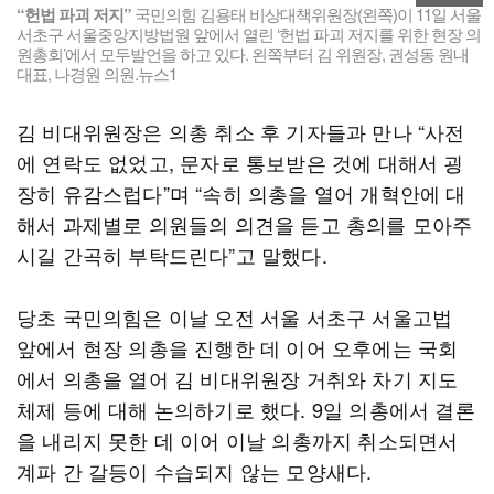
“헌법 파괴 저지”
국민의힘 김용태 비상대책위원장(왼쪽)이 11일 서울
서초구 서울중앙지방법원 앞에서 열린 ‘헌법 파괴 저지를 위한 현장 의
원총회’에서 모두발언을 하고 있다. 왼쪽부터 김 위원장, 권성동 원내
대표, 나경원 의원.뉴스1
김 비대위원장은 의총 취소 후 기자들과 만나 “사전
에 연락도 없었고, 문자로 통보받은 것에 대해서 굉
장히 유감스럽다”며 “속히 의총을 열어 개혁안에 대
해서 과제별로 의원들의 의견을 듣고 총의를 모아주
시길 간곡히 부탁드린다”고 말했다.
당초 국민의힘은 이날 오전 서울 서초구 서울고법
앞에서 현장 의총을 진행한 데 이어 오후에는 국회
에서 의총을 열어 김 비대위원장 거취와 차기 지도
체제 등에 대해 논의하기로 했다. 9일 의총에서 결론
을 내리지 못한 데 이어 이날 의총까지 취소되면서
계파 간 갈등이 수습되지 않는 모양새다.