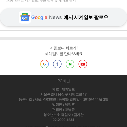
G
o
o
g
l
e
News
에서 세계일보 팔로우
지면보다 빠르게!
세계일보를 만나보세요
PC 화면
제호 : 세계일보
서울특별시 용산구 서빙고로 17
등록번호 : 서울, 아03959 | 등록일(발행일) : 2015년 11월 2일
발행인 : 박정훈
편집인 : 조남규
청소년보호 책임자 : 김기환
02-2000-1234