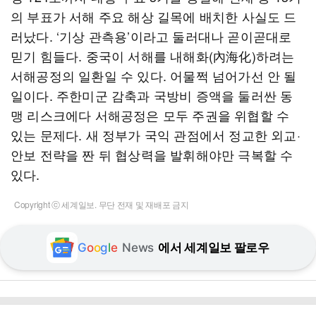
의 부표가 서해 주요 해상 길목에 배치한 사실도 드
러났다. ‘기상 관측용’이라고 둘러대나 곧이곧대로
믿기 힘들다. 중국이 서해를 내해화(內海化)하려는
서해공정의 일환일 수 있다. 어물쩍 넘어가선 안 될
일이다. 주한미군 감축과 국방비 증액을 둘러싼 동
맹 리스크에다 서해공정은 모두 주권을 위협할 수
있는 문제다. 새 정부가 국익 관점에서 정교한 외교·
안보 전략을 짠 뒤 협상력을 발휘해야만 극복할 수
있다.
Copyright ⓒ 세계일보. 무단 전재 및 재배포 금지
G
o
o
g
l
e
News
에서 세계일보 팔로우