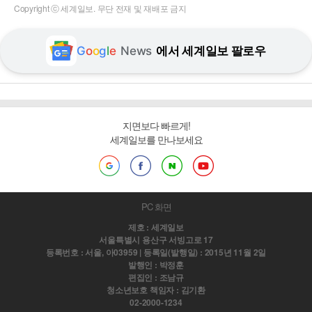
Copyright ⓒ 세계일보. 무단 전재 및 재배포 금지
G
o
o
g
l
e
News
에서 세계일보 팔로우
지면보다 빠르게!
세계일보를 만나보세요
PC 화면
제호 : 세계일보
서울특별시 용산구 서빙고로 17
등록번호 : 서울, 아03959 | 등록일(발행일) : 2015년 11월 2일
발행인 : 박정훈
편집인 : 조남규
청소년보호 책임자 : 김기환
02-2000-1234