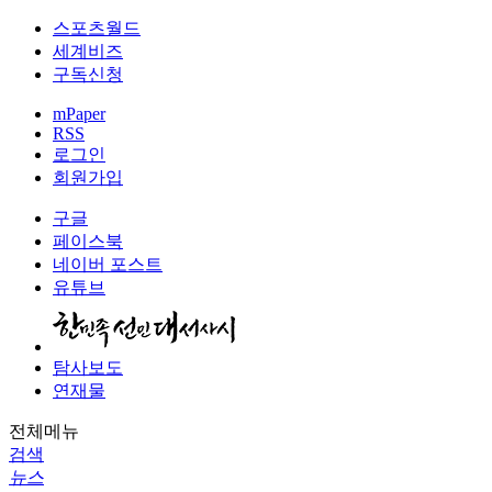
스포츠월드
세계비즈
구독신청
mPaper
RSS
로그인
회원가입
구글
페이스북
네이버 포스트
유튜브
탐사보도
연재물
전체메뉴
검색
뉴스