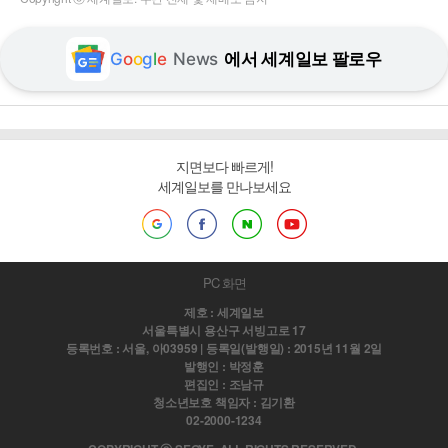
G
o
o
g
l
e
News
에서 세계일보 팔로우
지면보다 빠르게!
세계일보를 만나보세요
PC 화면
제호 : 세계일보
서울특별시 용산구 서빙고로 17
등록번호 : 서울, 아03959 | 등록일(발행일) : 2015년 11월 2일
발행인 : 박정훈
편집인 : 조남규
청소년보호 책임자 : 김기환
02-2000-1234