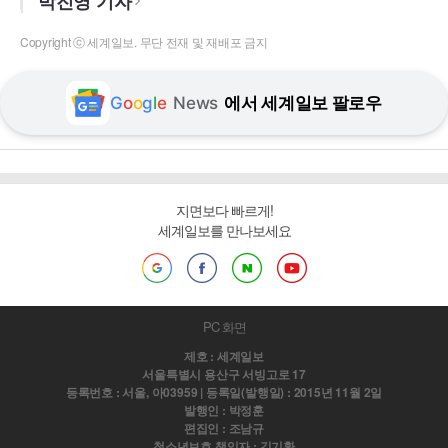
박진영 기자
Copyright ⓒ 세계일보. 무단 전재 및 재배포 금지
G
o
o
g
l
e
News
에서 세계일보 팔로우
지면보다 빠르게!
세계일보를 만나보세요
PC 화면
제호 : 세계일보
서울특별시 용산구 서빙고로 17
등록번호 : 서울, 아03959 | 등록일(발행일) : 2015년 11월 2일
발행인 : 박정훈
편집인 : 조남규
청소년보호 책임자 : 김기환