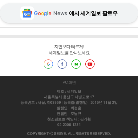
G
o
o
g
l
e
News
에서 세계일보 팔로우
지면보다 빠르게!
세계일보를 만나보세요
PC 화면
제호 : 세계일보
서울특별시 용산구 서빙고로 17
등록번호 : 서울, 아03959 | 등록일(발행일) : 2015년 11월 2일
발행인 : 박정훈
편집인 : 조남규
청소년보호 책임자 : 김기환
02-2000-1234
COPYRIGHT ⓒ SEGYE. ALL RIGHTS RESERVED.