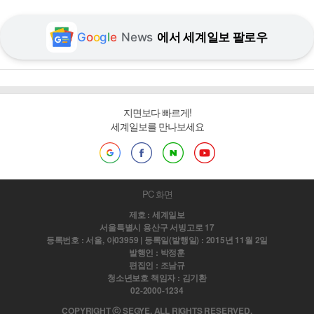
G
o
o
g
l
e
News
에서 세계일보 팔로우
지면보다 빠르게!
세계일보를 만나보세요
PC 화면
제호 : 세계일보
서울특별시 용산구 서빙고로 17
등록번호 : 서울, 아03959 | 등록일(발행일) : 2015년 11월 2일
발행인 : 박정훈
편집인 : 조남규
청소년보호 책임자 : 김기환
02-2000-1234
COPYRIGHT ⓒ SEGYE. ALL RIGHTS RESERVED.