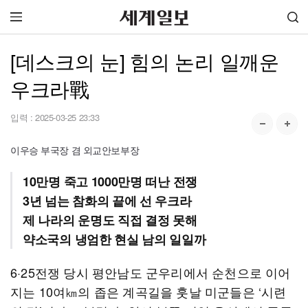
[데스크의 눈] 힘의 논리 일깨운
우크라戰
입력 :
2025-03-25 23:33
이우승 부국장 겸 외교안보부장
10만명 죽고 1000만명 떠난 전쟁
3년 넘는 참화의 끝에 선 우크라
제 나라의 운명도 직접 결정 못해
약소국의 냉엄한 현실 남의 일일까
6·25전쟁 당시 평안남도 군우리에서 순천으로 이어
지는 10여㎞의 좁은 계곡길을 훗날 미군들은 ‘시련