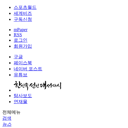
스포츠월드
세계비즈
구독신청
mPaper
RSS
로그인
회원가입
구글
페이스북
네이버 포스트
유튜브
탐사보도
연재물
전체메뉴
검색
뉴스