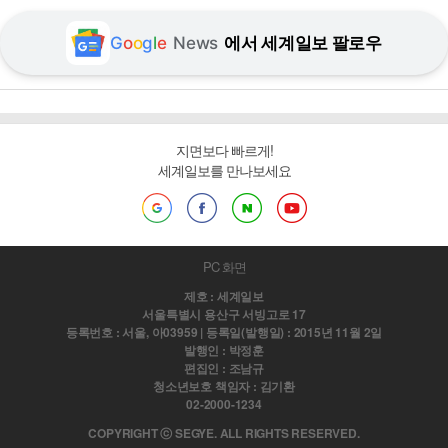
G
o
o
g
l
e
News
에서 세계일보 팔로우
지면보다 빠르게!
세계일보를 만나보세요
PC 화면
제호 : 세계일보
서울특별시 용산구 서빙고로 17
등록번호 : 서울, 아03959 | 등록일(발행일) : 2015년 11월 2일
발행인 : 박정훈
편집인 : 조남규
청소년보호 책임자 : 김기환
02-2000-1234
COPYRIGHT ⓒ SEGYE. ALL RIGHTS RESERVED.