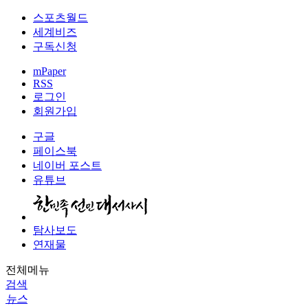
스포츠월드
세계비즈
구독신청
mPaper
RSS
로그인
회원가입
구글
페이스북
네이버 포스트
유튜브
탐사보도
연재물
전체메뉴
검색
뉴스