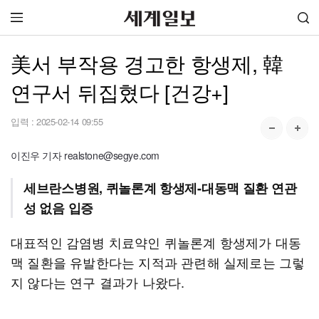
美서 부작용 경고한 항생제, 韓
연구서 뒤집혔다 [건강+]
입력 :
2025-02-14 09:55
이진우 기자 realstone@segye.com
세브란스병원, 퀴놀론계 항생제-대동맥 질환 연관
성 없음 입증
대표적인 감염병 치료약인 퀴놀론계 항생제가 대동
맥 질환을 유발한다는 지적과 관련해 실제로는 그렇
지 않다는 연구 결과가 나왔다.